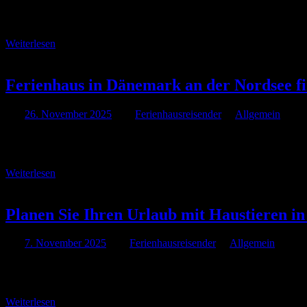
Ein Ferienhaus in Dänemark bietet sich für kurze Auszeiten geradezu a
Urlaubszeit lieber vor Ort. …
Weiterlesen
Ferienhaus in Dänemark an der Nordsee fi
Am
26. November 2025
Von
Ferienhausreisender
In
Allgemein
Planen Sie einen Aufenthalt an der dänischen Nordseeküste? Diese m
Ruhe und Entschleunigung sucht, kann stundenlang am Meer entlan
Weiterlesen
Planen Sie Ihren Urlaub mit Haustieren 
Am
7. November 2025
Von
Ferienhausreisender
In
Allgemein
Ein Urlaub in Dänemark mit Haustieren kann eine bereichernde Erfahr
genießen. Hier erfahren Sie, wie Sie die perfekte …
Weiterlesen