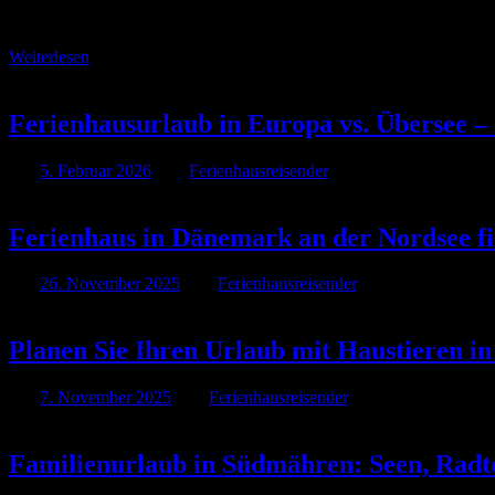
Per Roadtrip zum Urlaubsort: So gelingt die Anreise zum Ferienhaus
Weiterlesen
Ferienhausurlaub in Europa vs. Übersee –
Am
5. Februar 2026
Von
Ferienhausreisender
Ferienhaus in Dänemark an der Nordsee fi
Am
26. November 2025
Von
Ferienhausreisender
Planen Sie Ihren Urlaub mit Haustieren 
Am
7. November 2025
Von
Ferienhausreisender
Familienurlaub in Südmähren: Seen, Radt