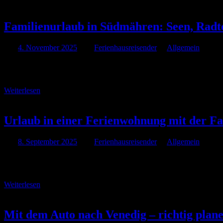
Familienurlaub in Südmähren: Seen, Radt
Am
4. November 2025
Von
Ferienhausreisender
In
Allgemein
Südmähren gilt als eine der vielfältigsten Regionen Tschechiens – sa
Besonders für Reisende aus Österreich bietet sich die Anreise …
Weiterlesen
Urlaub in einer Ferienwohnung mit der Fa
Am
8. September 2025
Von
Ferienhausreisender
In
Allgemein
Eine Ferienwohnung bietet Familien eine Reihe von Vorteilen, die den
alle Ferienwohnungen sind oft geräumiger als …
Weiterlesen
Mit dem Auto nach Venedig – richtig plan