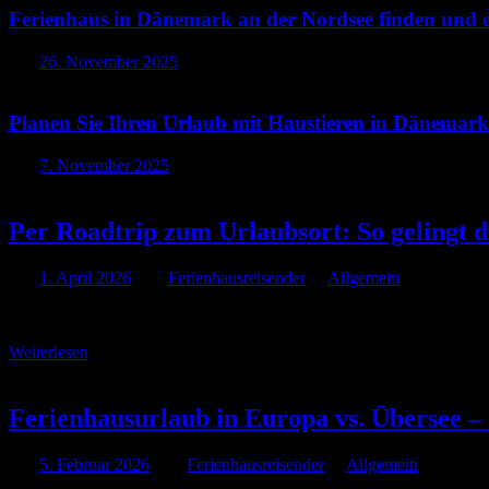
Ferienhaus in Dänemark an der Nordsee finden und e
Am
26. November 2025
Planen Sie Ihren Urlaub mit Haustieren in Dänemark
Am
7. November 2025
Per Roadtrip zum Urlaubsort: So gelingt 
Am
1. April 2026
Von
Ferienhausreisender
In
Allgemein
Per Roadtrip zum Urlaubsort: So gelingt die Anreise zum Ferienhaus
Weiterlesen
Ferienhausurlaub in Europa vs. Übersee –
Am
5. Februar 2026
Von
Ferienhausreisender
In
Allgemein