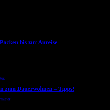
. Viele Touristen möchten gerne mit dem Auto anreisen, um während de
Packen bis zur Anreise
 Kofferpacken, sondern gewährleistet auch einen harmonischen Auftakt i
sen zum Dauerwohnen – Tipps!
rmieter
roßartige Entscheidung sein, besonders wenn du planst, dort dauerhaf