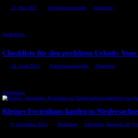
Am
21. Mai 2025
Von
Ferienhausreisender
In
Allgemein
Venedig zählt definitiv zu den faszinierendsten Reisezielen Europas
Regionen problemlos erkunden zu können. Allerdings …
Weiterlesen
Checkliste für den perfekten Urlaub: Vom 
Am
28. April 2025
Von
Ferienhausreisender
In
Allgemein
Eine gründlich organisierte Reise schafft nicht nur Entlastung beim
ruhige Wandertage in bergigen Regionen oder ein Aktivurlaub mit …
Weiterlesen
Kleines Ferienhaus kaufen in Niedersach
Am
9. Dezember 2024
Von
Redaktion
In
Allgemein
,
Ratgeber für Ve
Das Kaufen eines kleinen Ferienhauses in Niedersachsen kann eine g