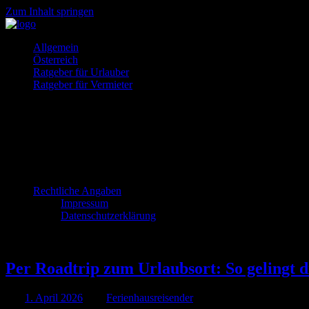
Zum Inhalt springen
So
Allgemein
Ferienhäuser
gehts
Österreich
Ratgeber für Urlauber
und
Ratgeber für Vermieter
Ferienwohnung
gesucht?
Rechtliche Angaben
Impressum
Datenschutzerklärung
Per Roadtrip zum Urlaubsort: So gelingt 
Am
1. April 2026
Von
Ferienhausreisender