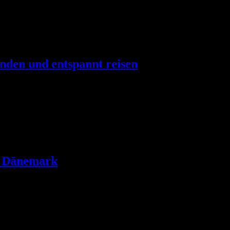
n. Die Nähe zu Deutschland bedeutet, dass die Reisezeit oft überschaub
nden und entspannt reisen
alerische Region sorgt mit ihren weiten Stränden, endlosen Dünen und
g schlendern …
in Dänemark
ung sein. Die entspannte Atmosphäre und die haustierfreundlichen Unt