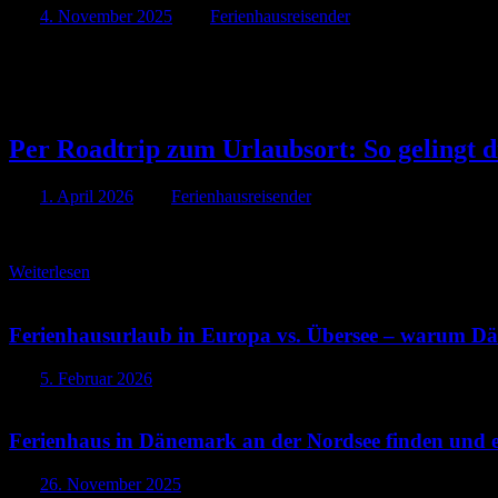
Am
4. November 2025
Von
Ferienhausreisender
Linke Kategorie
Per Roadtrip zum Urlaubsort: So gelingt 
Am
1. April 2026
Von
Ferienhausreisender
Per Roadtrip zum Urlaubsort: So gelingt die Anreise zum Ferienhaus
Weiterlesen
Ferienhausurlaub in Europa vs. Übersee – warum Dän
Am
5. Februar 2026
Ferienhaus in Dänemark an der Nordsee finden und e
Am
26. November 2025