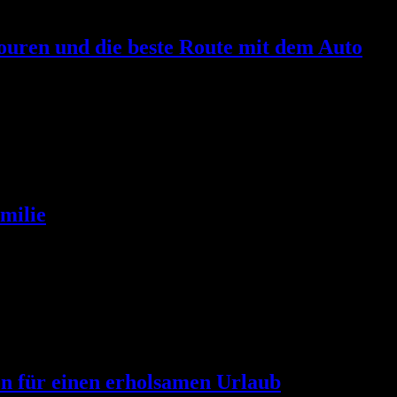
ouren und die beste Route mit dem Auto
nfte Weinberge, klare Seen, charmante Städte und zahlreiche Ausflugszi
milie
 Urlaub angenehmer gestalten. Sie schafft eine entspannte Atmosphäre,
en für einen erholsamen Urlaub