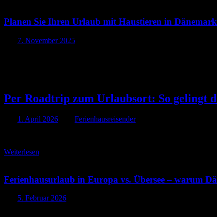
Planen Sie Ihren Urlaub mit Haustieren in Dänemark
Am
7. November 2025
Rechte Kategorie
Per Roadtrip zum Urlaubsort: So gelingt 
Am
1. April 2026
Von
Ferienhausreisender
Per Roadtrip zum Urlaubsort: So gelingt die Anreise zum Ferienhaus
Weiterlesen
Ferienhausurlaub in Europa vs. Übersee – warum Dän
Am
5. Februar 2026