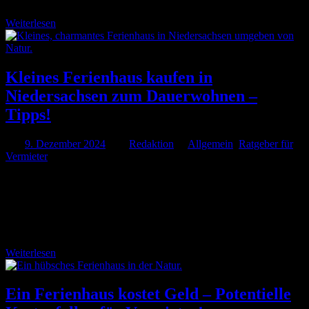
Weiterlesen
Kleines Ferienhaus kaufen in
Niedersachsen zum Dauerwohnen –
Tipps!
Am
9. Dezember 2024
Von
Redaktion
In
Allgemein
,
Ratgeber für
Vermieter
Das Kaufen eines kleinen Ferienhauses in Niedersachsen kann eine
großartige Entscheidung sein, besonders wenn du planst, dort
dauerhaft zu wohnen. Niedersachsen bietet eine Vielzahl von
wunderschönen Landschaften und eine hohe Lebensqualität. In
diesem Artikel erfährst …
Weiterlesen
Ein Ferienhaus kostet Geld – Potentielle