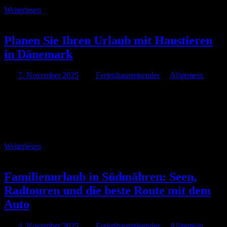
Weiterlesen
Planen Sie Ihren Urlaub mit Haustieren
in Dänemark
Am
7. November 2025
Von
Ferienhausreisender
In
Allgemein
Ein Urlaub in Dänemark mit Haustieren kann eine bereichernde
Erfahrung sein. Die entspannte Atmosphäre und die
haustierfreundlichen Unterkünfte machen es einfach, die Zeit mit
Ihrem Vierbeiner zu genießen. Hier erfahren Sie, wie Sie die
perfekte …
Weiterlesen
Familienurlaub in Südmähren: Seen,
Radtouren und die beste Route mit dem
Auto
Am
4. November 2025
Von
Ferienhausreisender
In
Allgemein