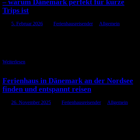
– warum Dänemark perfekt für kurze
Trips ist
Am
5. Februar 2026
Von
Ferienhausreisender
In
Allgemein
Ein Ferienhaus in Dänemark bietet sich für kurze Auszeiten
geradezu an. Die Nähe zu Deutschland bedeutet, dass die Reisezeit
oft überschaubar bleibt. Statt langer Flüge und Jetlag verbringt man
die wertvolle Urlaubszeit lieber vor Ort. …
Weiterlesen
Ferienhaus in Dänemark an der Nordsee
finden und entspannt reisen
Am
26. November 2025
Von
Ferienhausreisender
In
Allgemein
Planen Sie einen Aufenthalt an der dänischen Nordseeküste? Diese
malerische Region sorgt mit ihren weiten Stränden, endlosen Dünen
und charmanten Ortschaften für unvergessliche
Urlaubserinnerungen. Wer Ruhe und Entschleunigung sucht, kann
stundenlang am Meer entlang schlendern …