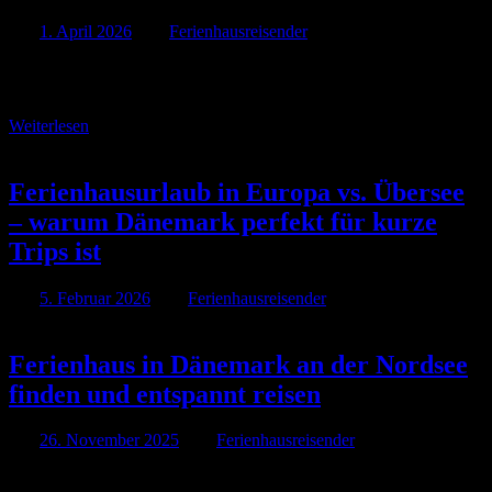
Am
1. April 2026
Von
Ferienhausreisender
Per Roadtrip zum Urlaubsort: So gelingt die Anreise zum
Ferienhaus
Weiterlesen
Ferienhausurlaub in Europa vs. Übersee
– warum Dänemark perfekt für kurze
Trips ist
Am
5. Februar 2026
Von
Ferienhausreisender
Ferienhaus in Dänemark an der Nordsee
finden und entspannt reisen
Am
26. November 2025
Von
Ferienhausreisender