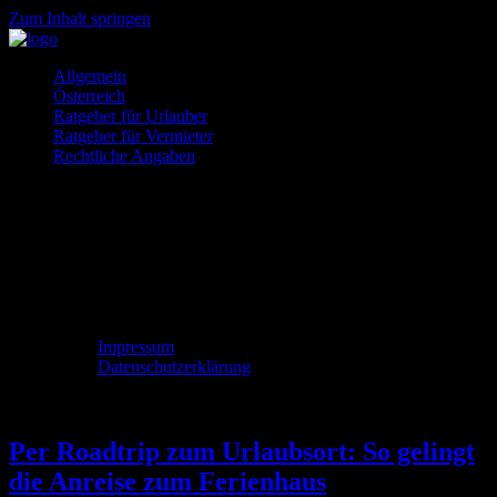
Zum Inhalt springen
So
Allgemein
Ferienhäuser
gehts
Österreich
Ratgeber für Urlauber
und
Ratgeber für Vermieter
Rechtliche Angaben
Ferienwohnung
gesucht?
Impressum
Datenschutzerklärung
Per Roadtrip zum Urlaubsort: So gelingt
die Anreise zum Ferienhaus