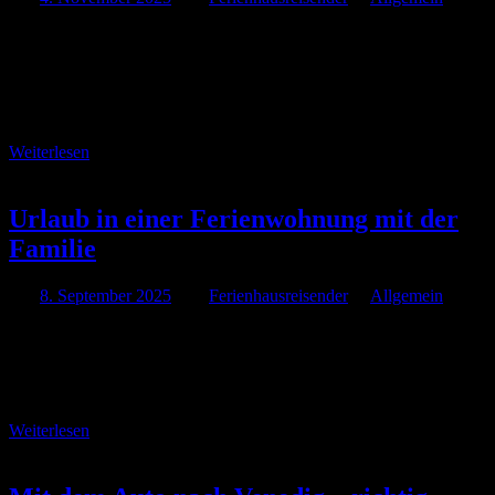
Südmähren gilt als eine der vielfältigsten Regionen Tschechiens –
sanfte Weinberge, klare Seen, charmante Städte und zahlreiche
Ausflugsziele für Familien machen den Landesteil zum idealen
Urlaubsziel. Besonders für Reisende aus Österreich bietet sich die
Anreise …
Weiterlesen
Urlaub in einer Ferienwohnung mit der
Familie
Am
8. September 2025
Von
Ferienhausreisender
In
Allgemein
Eine Ferienwohnung bietet Familien eine Reihe von Vorteilen, die
den Urlaub angenehmer gestalten. Sie schafft eine entspannte
Atmosphäre, in der sich alle wohlfühlen können. Mehr Platz und
Privatsphäre für alle Ferienwohnungen sind oft geräumiger als …
Weiterlesen