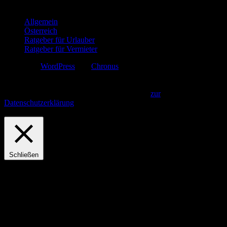
Kategorien
Allgemein
Österreich
Ratgeber für Urlauber
Ratgeber für Vermieter
Erstellt mit
WordPress
und
Chronus
.
Diese Webseite verwendet Cookies. Indem Sie fortfahren, gehen wir
davon aus, dass Sie unsere Datenschutzbestimmungen gelesen und
akzeptiert haben.
Akzeptieren und Fortfahren
zur
Datenschutzerklärung
Privacy & Cookies Policy
Schließen
Privacy Overview
This website uses cookies to improve your experience while you
navigate through the website. Out of these, the cookies that are
categorized as necessary are stored on your browser as they are
essential for the working of basic functionalities of the website. We