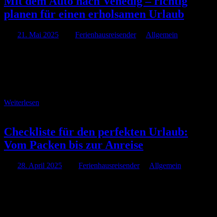
Mit dem Auto nach Venedig – richtig
planen für einen erholsamen Urlaub
Am
21. Mai 2025
Von
Ferienhausreisender
In
Allgemein
Venedig zählt definitiv zu den faszinierendsten Reisezielen Europas.
Viele Touristen möchten gerne mit dem Auto anreisen, um während
des gesamten Urlaubs maximal flexibel zu sein und auch die
umliegenden Regionen problemlos erkunden zu können. Allerdings
…
Weiterlesen
Checkliste für den perfekten Urlaub:
Vom Packen bis zur Anreise
Am
28. April 2025
Von
Ferienhausreisender
In
Allgemein
Eine gründlich organisierte Reise schafft nicht nur Entlastung beim
Kofferpacken, sondern gewährleistet auch einen harmonischen
Auftakt in die wohlverdienten Ferien. Ob ein ausgedehnter
Aufenthalt am Meer, ruhige Wandertage in bergigen Regionen oder
ein Aktivurlaub mit …