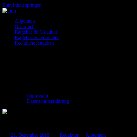
Zum Inhalt springen
Ferienhäuser
So
Allgemein
und
gehts
Österreich
Ferienwohnung
Ratgeber für Urlauber
gesucht?
Ratgeber für Vermieter
Rechtliche Angaben
Impressum
Datenschutzerklärung
Beliebte Urlaubsregionen an der Nordsee
Am
21. Dezember 2018
Von
Redaktion
In
Allgemein