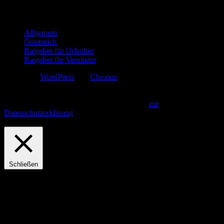
Kategorien
Allgemein
Österreich
Ratgeber für Urlauber
Ratgeber für Vermieter
Erstellt mit
WordPress
und
Chronus
.
Diese Webseite verwendet Cookies. Indem Sie fortfahren, gehen wir
davon aus, dass Sie unsere Datenschutzbestimmungen gelesen und
akzeptiert haben.
Akzeptieren und Fortfahren
zur
Datenschutzerklärung
Privacy & Cookies Policy
Schließen
Privacy Overview
This website uses cookies to improve your experience while you
navigate through the website. Out of these, the cookies that are
categorized as necessary are stored on your browser as they are