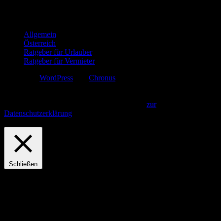
Kategorien
Allgemein
Österreich
Ratgeber für Urlauber
Ratgeber für Vermieter
Erstellt mit
WordPress
und
Chronus
.
Diese Webseite verwendet Cookies. Indem Sie fortfahren, gehen wir
davon aus, dass Sie unsere Datenschutzbestimmungen gelesen und
akzeptiert haben.
Akzeptieren und Fortfahren
zur
Datenschutzerklärung
Privacy & Cookies Policy
Schließen
Privacy Overview
This website uses cookies to improve your experience while you
navigate through the website. Out of these, the cookies that are
categorized as necessary are stored on your browser as they are