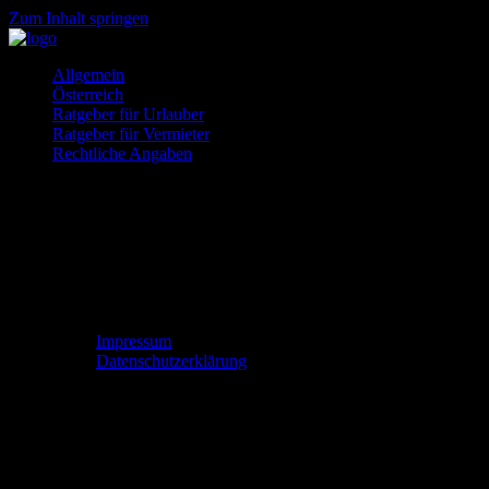
Zum Inhalt springen
Ferienhäuser
So
Allgemein
und
gehts
Österreich
Ferienwohnung
Ratgeber für Urlauber
gesucht?
Ratgeber für Vermieter
Rechtliche Angaben
Impressum
Datenschutzerklärung
Urlaub in Nordeuropa – welche Reiseziele sind zu
empfelen?