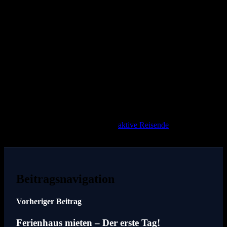
Skigebiete
Im Nordwesten Italiens liegt das Aostatal. Diese Region ist perfekt
für Outdoor-Reisende. Ob Skifahren und Snowboarden im Winter
oder Wandern und Radfahren im Rest des Jahres. Im Aostatal
können die atemberaubenden italienischen Alpen mit dem Mont
Blanc und dem Matterhorn genossen werden. Molise ist ein weniger
bekanntes Reiseziel und liegt in Süditalien, angrenzend an die
Abruzzen, Latium, Kampanien und Apulien. Mit charmanten
Städten, alten Schlössern und wunderschönen Landschaften ist
Molise vor allem für sein Skigebiet Campitello Matese bekannt. Das
Trentino Südtirol hat in seiner Kultur einen starken deutschen
Einfluss. Dieses Gebiet ist ideal für
aktive Reisende
, die Ski fahren
oder wandern möchten.
Beitragsnavigation
Vorheriger Beitrag
Ferienhaus mieten – Der erste Tag!