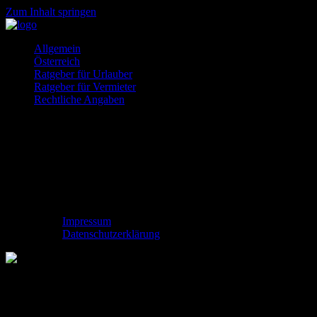
Zum Inhalt springen
Ferienhäuser
So
Allgemein
und
gehts
Österreich
Ferienwohnung
Ratgeber für Urlauber
gesucht?
Ratgeber für Vermieter
Rechtliche Angaben
Impressum
Datenschutzerklärung
Ferienwohnungen in Italien – den besonderen Reiz
der verschiedenen Regionen erleben