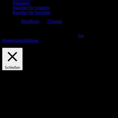
Österreich
Ratgeber für Urlauber
Ratgeber für Vermieter
Erstellt mit
WordPress
und
Chronus
.
Diese Webseite verwendet Cookies. Indem Sie fortfahren, gehen wir
davon aus, dass Sie unsere Datenschutzbestimmungen gelesen und
akzeptiert haben.
Akzeptieren und Fortfahren
zur
Datenschutzerklärung
Privacy & Cookies Policy
Schließen
Privacy Overview
This website uses cookies to improve your experience while you
navigate through the website. Out of these, the cookies that are
categorized as necessary are stored on your browser as they are
essential for the working of basic functionalities of the website. We
also use third-party cookies that help us analyze and understand how
you use this website. These cookies will be stored in your browser
only with your consent. You also have the option to opt-out of these