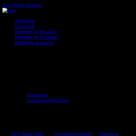
Zum Inhalt springen
Ferienhäuser
So
Allgemein
und
gehts
Österreich
Ferienwohnung
Ratgeber für Urlauber
gesucht?
Ratgeber für Vermieter
Rechtliche Angaben
Impressum
Datenschutzerklärung
Reise ohne Ziel
Am
11. Februar 2022
Von
Ferienhausreisender
In
Allgemein