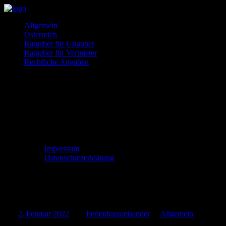
Zum
Inhalt
Ferienhäuser
So
Allgemein
springen
und
gehts
Österreich
Ferienwohnung
Ratgeber für Urlauber
gesucht?
Ratgeber für Vermieter
Rechtliche Angaben
Impressum
Datenschutzerklärung
Urlaub auf Ameland
Am
2. Februar 2022
Von
Ferienhausreisender
In
Allgemein