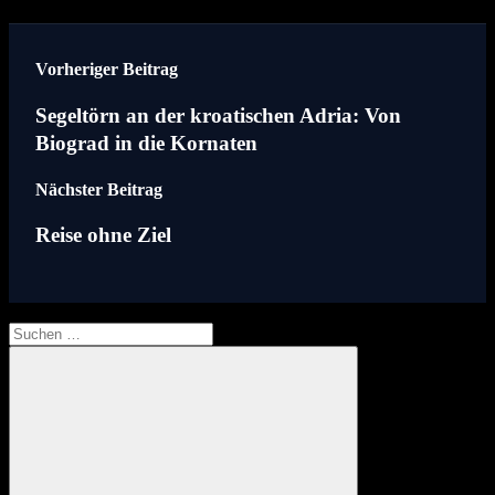
Beitragsnavigation
Vorheriger Beitrag
Segeltörn an der kroatischen Adria: Von
Biograd in die Kornaten
Nächster Beitrag
Reise ohne Ziel
Suchen
nach: