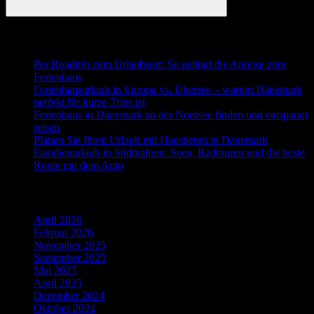
Suchen
Neueste Beiträge
Per Roadtrip zum Urlaubsort: So gelingt die Anreise zum
Ferienhaus
Ferienhausurlaub in Europa vs. Übersee – warum Dänemark
perfekt für kurze Trips ist
Ferienhaus in Dänemark an der Nordsee finden und entspannt
reisen
Planen Sie Ihren Urlaub mit Haustieren in Dänemark
Familienurlaub in Südmähren: Seen, Radtouren und die beste
Route mit dem Auto
Ältere Beiträge
April 2026
Februar 2026
November 2025
September 2025
Mai 2025
April 2025
Dezember 2024
Oktober 2024