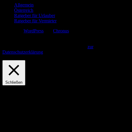
Allgemein
Österreich
Ratgeber für Urlauber
Ratgeber für Vermieter
Erstellt mit
WordPress
und
Chronus
.
Diese Webseite verwendet Cookies. Indem Sie fortfahren, gehen wir
davon aus, dass Sie unsere Datenschutzbestimmungen gelesen und
akzeptiert haben.
Akzeptieren und Fortfahren
zur
Datenschutzerklärung
Privacy & Cookies Policy
Schließen
Privacy Overview
This website uses cookies to improve your experience while you
navigate through the website. Out of these, the cookies that are
categorized as necessary are stored on your browser as they are
essential for the working of basic functionalities of the website. We
also use third-party cookies that help us analyze and understand how