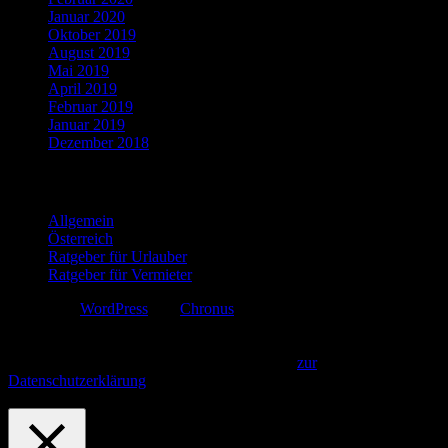
Januar 2020
Oktober 2019
August 2019
Mai 2019
April 2019
Februar 2019
Januar 2019
Dezember 2018
Kategorien
Allgemein
Österreich
Ratgeber für Urlauber
Ratgeber für Vermieter
Erstellt mit
WordPress
und
Chronus
.
Diese Webseite verwendet Cookies. Indem Sie fortfahren, gehen wir
davon aus, dass Sie unsere Datenschutzbestimmungen gelesen und
akzeptiert haben.
Akzeptieren und Fortfahren
zur
Datenschutzerklärung
Privacy & Cookies Policy