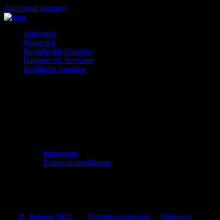
Zum Inhalt springen
Ferienhäuser
So
Allgemein
und
gehts
Österreich
Ferienwohnung
Ratgeber für Urlauber
gesucht?
Ratgeber für Vermieter
Rechtliche Angaben
Impressum
Datenschutzerklärung
Die schönsten Inseln Europas
Am
21. Februar 2022
Von
Ferienhausreisender
In
Allgemein