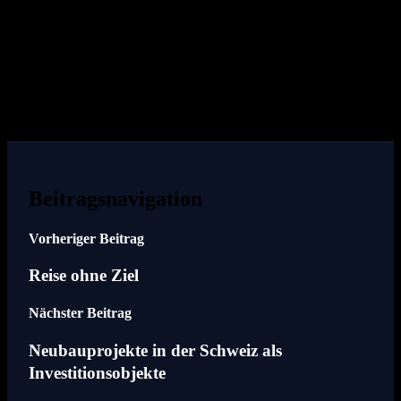
ihresgleichen sucht. Aus diesem Grund nennt man Madeira auch die
„Blumeninsel“. Die schönsten Exemplare gibt es in großzügig
angelegten botanischen Gärten zu bestaunen.
Für Wassersportbegeisterte eignet sich die Insel aufgrund ihrer
hohen Wellen besonders. Kitesurfer kommen hier voll auf ihre
Kosten. In den größeren Städten gibt es ein großes Kunst- und
Kulturangebot, da sich hier viele Straßenkünstler angesiedelt haben.
Beitragsnavigation
Vorheriger Beitrag
Reise ohne Ziel
Nächster Beitrag
Neubauprojekte in der Schweiz als
Investitionsobjekte