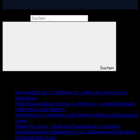
Suchen nach:
Suchen
Neueste Beiträge
Per Roadtrip zum Urlaubsort: So gelingt die Anreise zum
Ferienhaus
Ferienhausurlaub in Europa vs. Übersee – warum Dänemark
perfekt für kurze Trips ist
Ferienhaus in Dänemark an der Nordsee finden und entspannt
reisen
Planen Sie Ihren Urlaub mit Haustieren in Dänemark
Familienurlaub in Südmähren: Seen, Radtouren und die beste
Route mit dem Auto