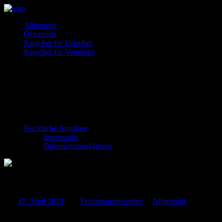
Zum
Inhalt
Ferienhäuser
So
Allgemein
springen
und
gehts
Österreich
Ferienwohnung
Ratgeber für Urlauber
gesucht?
Ratgeber für Vermieter
Rechtliche Angaben
Impressum
Datenschutzerklärung
Den nächsten Urlaub via Kredit finanzieren – gute I
Am
17. April 2019
Von
Ferienhausreisender
In
Allgemein
Gehört ihr auch zu der Kategorie Mensch, die sich tagsüber gerne in