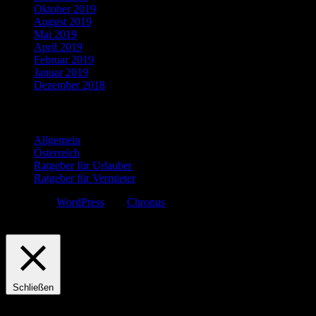
Oktober 2019
August 2019
Mai 2019
April 2019
Februar 2019
Januar 2019
Dezember 2018
Kategorien
Allgemein
Österreich
Ratgeber für Urlauber
Ratgeber für Vermieter
Erstellt mit
WordPress
und
Chronus
.
Diese Webseite verwendet Cookies. Indem Sie fortfahren, gehen wir 
Privacy & Cookies Policy
Schließen
Privacy Overview