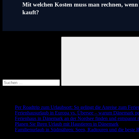
Mit welchen Kosten muss man rechnen, wenn 
kauft?
Suchen
nach:
Suchen
Neueste Beiträge
Per Roadtrip zum Urlaubsort: So gelingt die Anreise zum Feri
Ferienhausurlaub in Europa vs. Übersee – warum Dänemark perf
Ferienhaus in Dänemark an der Nordsee finden und entspannt r
Planen Sie Ihren Urlaub mit Haustieren in Dänemark
Familienurlaub in Südmähren: Seen, Radtouren und die beste 