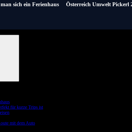
man sich ein Ferienhaus
Österreich Umwelt Pickerl
enhaus
ekt für kurze Trips ist
eisen
Route mit dem Auto